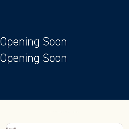
Passer au contenu
Opening Soon
Opening Soon
Atelier Louis
E-mail