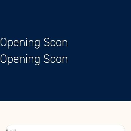
Passer au contenu
Opening Soon
Opening Soon
Atelier Louis
E-mail