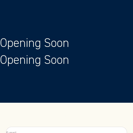
Passer au contenu
Opening Soon
Opening Soon
Atelier Louis
E-mail