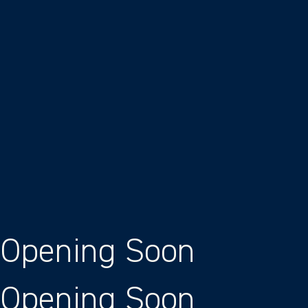
Passer au contenu
Opening Soon
Opening Soon